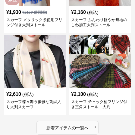
SALE
¥
1,930
¥
2,160
(税込)
¥
2150
(割引前)
スカーフ メタリック糸使用フリ
スカーフ ふんわり軽やか無地の
ンジ付き大判ストール
しわ加工大判ストール
¥
2,610
¥
2,100
(税込)
(税込)
スカーフ蝶々舞う優雅な刺繍入
スカーフ チェック柄フリンジ付
り大判スカーフ
き三角ストール 大判
›
新着アイテムの一覧へ