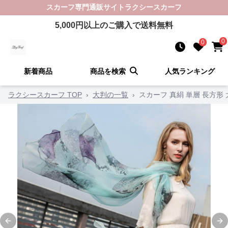
スカーフ
専門通販サイト
ラクシースカーフ
5,000
円以上のご購入で送料無料
0
0
新着商品
商品を検索
人気ランキング
ラクシースカーフ TOP
›
大判の一覧
›
スカーフ 真絹 単層 長方形
Previous slide
Ne