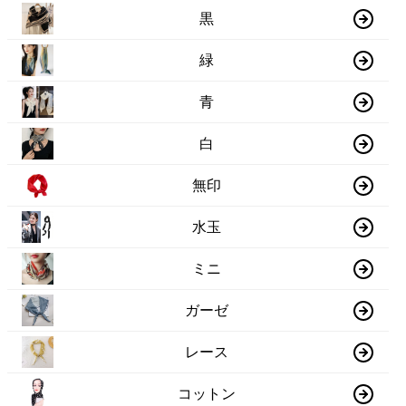
黒
緑
青
白
無印
水玉
ミニ
ガーゼ
レース
コットン