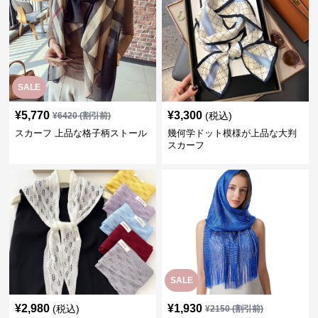
SALE
¥
5,770
¥
3,300
(税込)
¥
6420
(割引前)
スカーフ 上品な格子柄ストール
幾何学ドット模様が上品な大判
スカーフ
SALE
¥
2,980
¥
1,930
(税込)
¥
2150
(割引前)