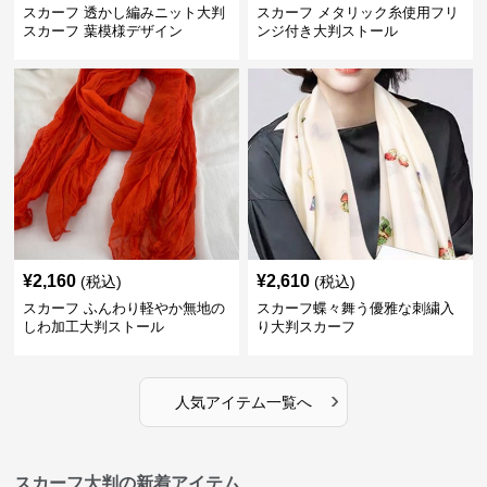
スカーフ 透かし編みニット大判
スカーフ メタリック糸使用フリ
スカーフ 葉模様デザイン
ンジ付き大判ストール
¥
2,160
¥
2,610
(税込)
(税込)
スカーフ ふんわり軽やか無地の
スカーフ蝶々舞う優雅な刺繍入
しわ加工大判ストール
り大判スカーフ
›
人気アイテム一覧へ
スカーフ大判の新着アイテム