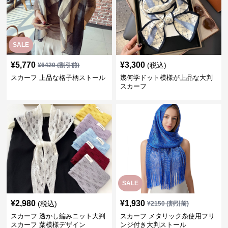
SALE
¥
5,770
¥
3,300
(税込)
¥
6420
(割引前)
スカーフ 上品な格子柄ストール
幾何学ドット模様が上品な大判
スカーフ
SALE
¥
2,980
¥
1,930
(税込)
¥
2150
(割引前)
スカーフ 透かし編みニット大判
スカーフ メタリック糸使用フリ
スカーフ 葉模様デザイン
ンジ付き大判ストール