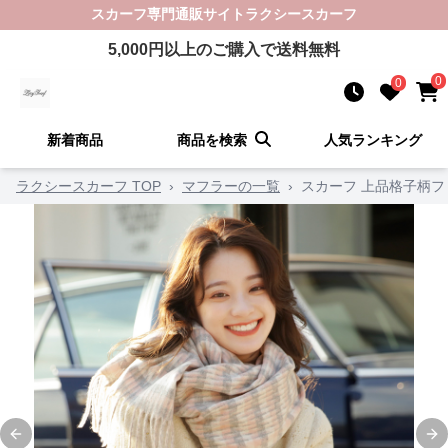
スカーフ
専門通販サイト
ラクシースカーフ
5,000
円以上のご購入で送料無料
0
0
新着商品
商品を検索
人気ランキング
ラクシースカーフ TOP
›
マフラーの一覧
›
スカーフ 上品格子柄
Previous slide
Ne