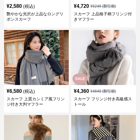
¥
2,580
¥
4,720
(税込)
¥
5240
(割引前)
艶やかな光沢が上品なロングリ
スカーフ 上品格子柄フリンジ付
ボンスカーフ
きマフラー
SALE
¥
6,580
¥
4,360
(税込)
¥
4840
(割引前)
スカーフ 上質カシミア風フリン
スカーフ フリンジ付き高級感ス
ジ付き大判マフラー
トール