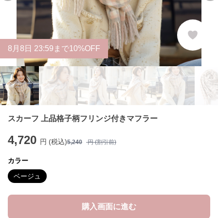
8
月
8
日 23:59まで10%OFF
スカーフ 上品格子柄フリンジ付きマフラー
4,720
円 (税込)
5,240
円 (割引前)
カラー
ベージュ
購入画面に進む