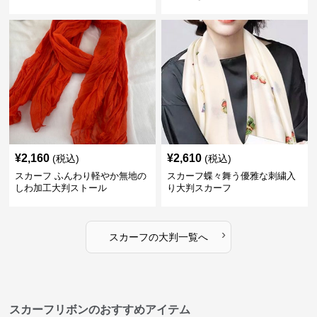
¥
2,160
¥
2,610
(税込)
(税込)
スカーフ ふんわり軽やか無地の
スカーフ蝶々舞う優雅な刺繍入
しわ加工大判ストール
り大判スカーフ
›
スカーフ
の
大判
一覧へ
スカーフリボンのおすすめアイテム