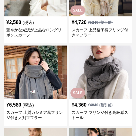
SALE
¥
2,580
¥
4,720
(税込)
¥
5240
(割引前)
艶やかな光沢が上品なロングリ
スカーフ 上品格子柄フリンジ付
ボンスカーフ
きマフラー
SALE
¥
6,580
¥
4,360
(税込)
¥
4840
(割引前)
スカーフ 上質カシミア風フリン
スカーフ フリンジ付き高級感ス
ジ付き大判マフラー
トール