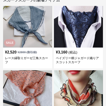
スカーフスカーフの新着アイテム
SALE
¥
2,520
¥
3,160
(税込)
¥
2800
(割引前)
レース縁取りガーゼ三角スカー
ペイズリー柄ジャガード織りア
フ
スコットスカーフ