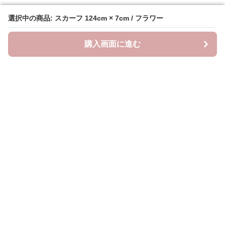
選択中の商品: スカーフ 124cm × 7cm / フラワー
選択中の商品: スカーフ 124cm × 7cm / フラワー
購入画面に進む
購入画面に進む
ラクシースカーフ
について
会社概要