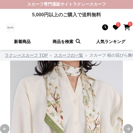
スカーフ
専門通販サイト
ラクシースカーフ
5,000
円以上のご購入で送料無料
0
0
新着商品
商品を検索
人気ランキング
ラクシースカーフ TOP
›
スカーフの一覧
›
スカーフ 桜の花びら
Previous slide
Ne