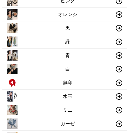
ピンク
オレンジ
黒
緑
青
白
無印
水玉
ミニ
ガーゼ