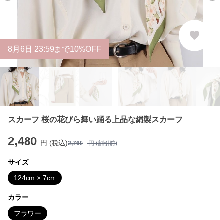
8
月
6
日 23:59まで10%OFF
スカーフ 桜の花びら舞い踊る上品な絹製スカーフ
2,480
円 (税込)
2,760
円 (割引前)
サイズ
124cm × 7cm
カラー
フラワー