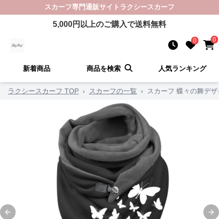
スカーフ
専門通販サイト
ラクシースカーフ
5,000
円以上のご購入で送料無料
0
0
新着商品
商品を検索
人気ランキング
ラクシースカーフ TOP
›
スカーフの一覧
›
スカーフ 蝶々の舞デ
Previous slide
Ne