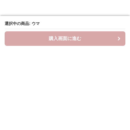
選択中の商品: ウマ
選択中の商品: ウマ
購入画面に進む
購入画面に進む
ラクシースカーフ
について