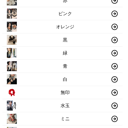
赤
ピンク
オレンジ
黒
緑
青
白
無印
水玉
ミニ