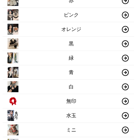
赤
ピンク
オレンジ
黒
緑
青
白
無印
水玉
ミニ