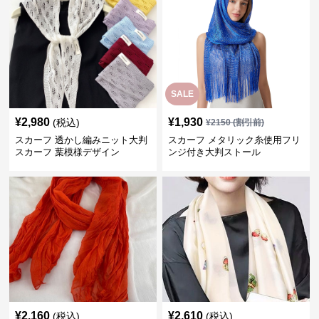
SALE
¥
2,980
¥
1,930
(税込)
¥
2150
(割引前)
スカーフ 透かし編みニット大判
スカーフ メタリック糸使用フリ
スカーフ 葉模様デザイン
ンジ付き大判ストール
¥
2,160
¥
2,610
(税込)
(税込)