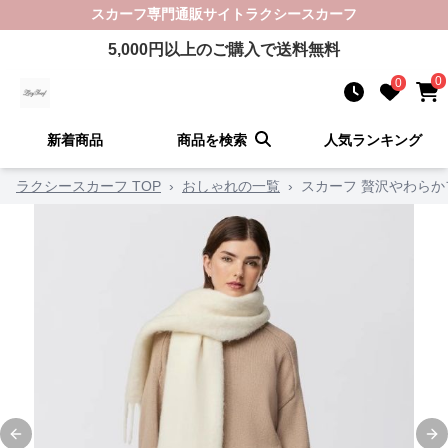
スカーフ
専門通販サイト
ラクシースカーフ
5,000
円以上のご購入で送料無料
0
0
新着商品
商品を検索
人気ランキング
ラクシースカーフ TOP
›
おしゃれの一覧
›
スカーフ 贅沢やわら
Previous slide
Ne