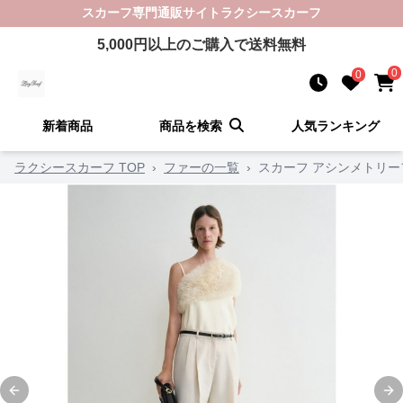
スカーフ
専門通販サイト
ラクシースカーフ
5,000
円以上のご購入で送料無料
0
0
新着商品
商品を検索
人気ランキング
ラクシースカーフ TOP
›
ファーの一覧
›
スカーフ アシンメトリ
Previous slide
Ne