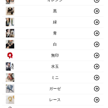
黒
緑
青
白
無印
水玉
ミニ
ガーゼ
レース