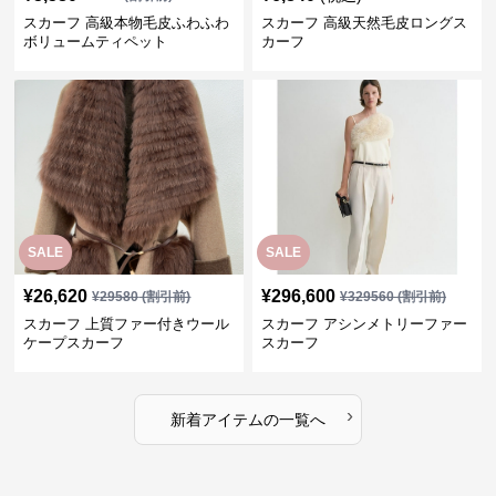
スカーフ 高級本物毛皮ふわふわ
スカーフ 高級天然毛皮ロングス
ボリュームティペット
カーフ
SALE
SALE
¥
26,620
¥
296,600
¥
29580
(割引前)
¥
329560
(割引前)
スカーフ 上質ファー付きウール
スカーフ アシンメトリーファー
ケープスカーフ
スカーフ
›
新着アイテムの一覧へ