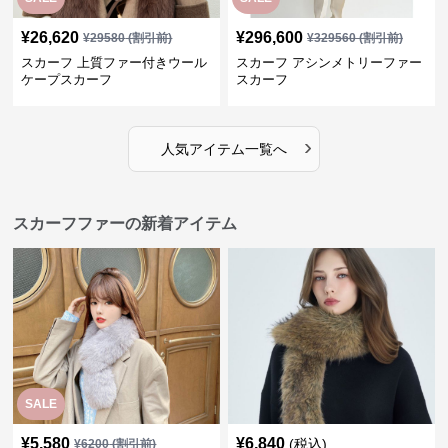
¥
26,620
¥
296,600
¥
29580
(割引前)
¥
329560
(割引前)
スカーフ 上質ファー付きウール
スカーフ アシンメトリーファー
ケープスカーフ
スカーフ
›
人気アイテム一覧へ
スカーフファーの新着アイテム
SALE
¥
5,580
¥
6,840
(税込)
¥
6200
(割引前)