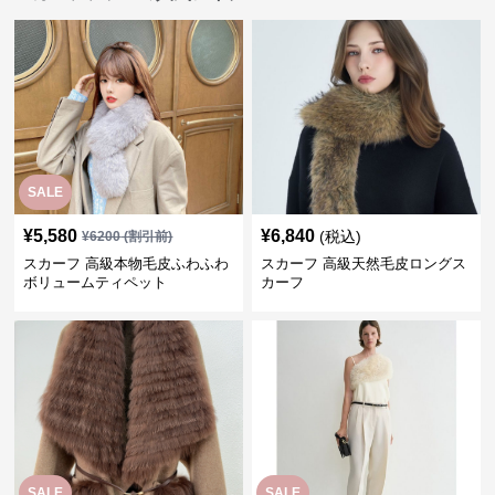
SALE
¥
5,580
¥
6,840
(税込)
¥
6200
(割引前)
スカーフ 高級本物毛皮ふわふわ
スカーフ 高級天然毛皮ロングス
ボリュームティペット
カーフ
SALE
SALE