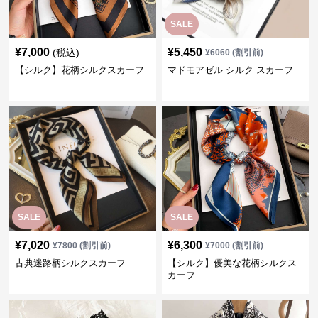
SALE
¥
7,000
¥
5,450
(税込)
¥
6060
(割引前)
【シルク】花柄シルクスカーフ
マドモアゼル シルク スカーフ
SALE
SALE
¥
7,020
¥
6,300
¥
7800
(割引前)
¥
7000
(割引前)
古典迷路柄シルクスカーフ
【シルク】優美な花柄シルクス
カーフ