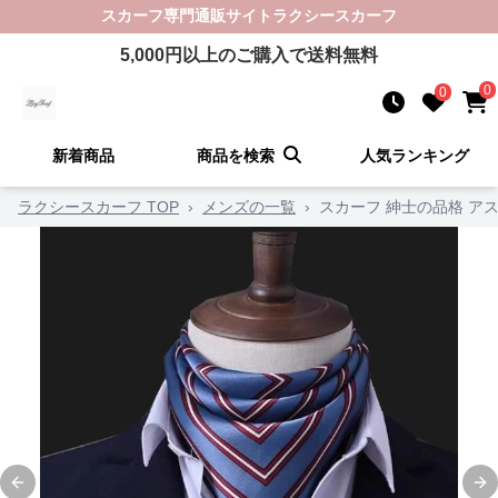
スカーフ
専門通販サイト
ラクシースカーフ
5,000
円以上のご購入で送料無料
0
0
新着商品
商品を検索
人気ランキング
ラクシースカーフ TOP
›
メンズの一覧
›
スカーフ 紳士の品格 ア
Previous slide
Ne