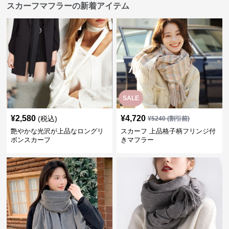
スカーフマフラーの新着アイテム
SALE
¥
2,580
¥
4,720
(税込)
¥
5240
(割引前)
艶やかな光沢が上品なロングリ
スカーフ 上品格子柄フリンジ付
ボンスカーフ
きマフラー