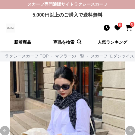
スカーフ
専門通販サイト
ラクシースカーフ
5,000
円以上のご購入で送料無料
0
0
新着商品
商品を検索
人気ランキング
ラクシースカーフ TOP
›
マフラーの一覧
›
スカーフ モダンツイ
Previous slide
Ne