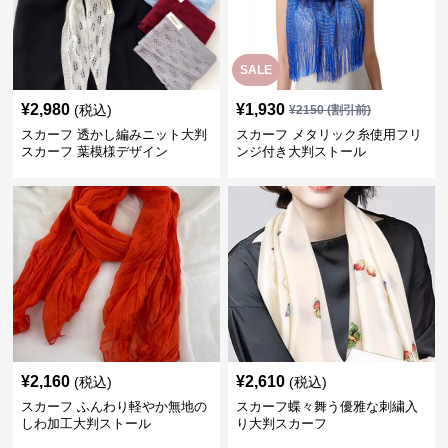
SALE
¥
2,980
¥
1,930
(税込)
¥
2150
(割引前)
スカーフ 透かし編みニット大判
スカーフ メタリック糸使用フリ
スカーフ 葉模様デザイン
ンジ付き大判ストール
¥
2,160
¥
2,610
(税込)
(税込)
スカーフ ふんわり軽やか無地の
スカーフ蝶々舞う優雅な刺繍入
しわ加工大判ストール
り大判スカーフ