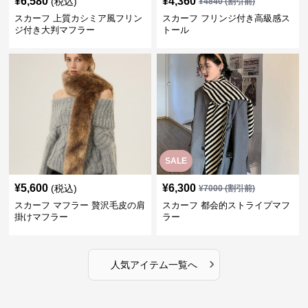
¥
6,580
¥
4,360
(税込)
¥
4840
(割引前)
スカーフ 上質カシミア風フリン
スカーフ フリンジ付き高級感ス
ジ付き大判マフラー
トール
SALE
¥
5,600
¥
6,300
(税込)
¥
7000
(割引前)
スカーフ マフラー 贅沢毛皮の肩
スカーフ 都会的ストライプマフ
掛けマフラー
ラー
›
人気アイテム一覧へ