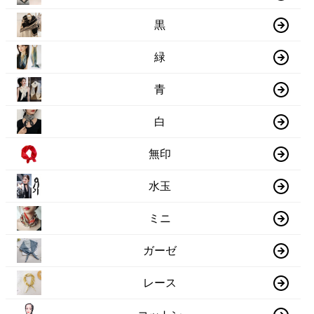
黒
緑
青
白
無印
水玉
ミニ
ガーゼ
レース