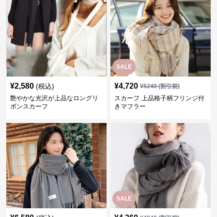
SALE
¥
2,580
¥
4,720
(税込)
¥
5240
(割引前)
艶やかな光沢が上品なロングリ
スカーフ 上品格子柄フリンジ付
ボンスカーフ
きマフラー
SALE