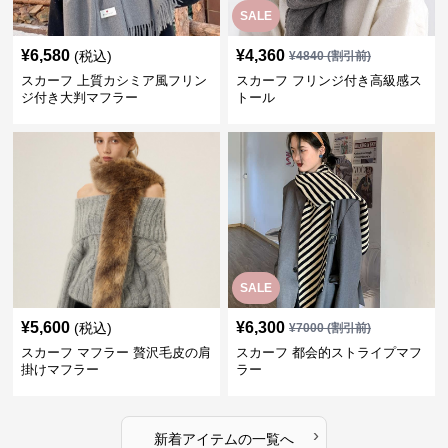
SALE
¥
6,580
¥
4,360
(税込)
¥
4840
(割引前)
スカーフ 上質カシミア風フリン
スカーフ フリンジ付き高級感ス
ジ付き大判マフラー
トール
SALE
¥
5,600
¥
6,300
(税込)
¥
7000
(割引前)
スカーフ マフラー 贅沢毛皮の肩
スカーフ 都会的ストライプマフ
掛けマフラー
ラー
›
新着アイテムの一覧へ