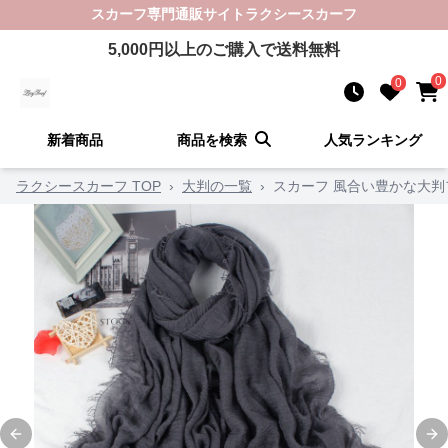
スカーフ
専門通販サイト
ラクシースカーフ
5,000
円以上のご購入で送料無料
0
0
新着商品
商品を検索
人気ランキング
ラクシースカーフ TOP
›
大判の一覧
›
スカーフ 風合い豊かな大
Previous slide
Ne