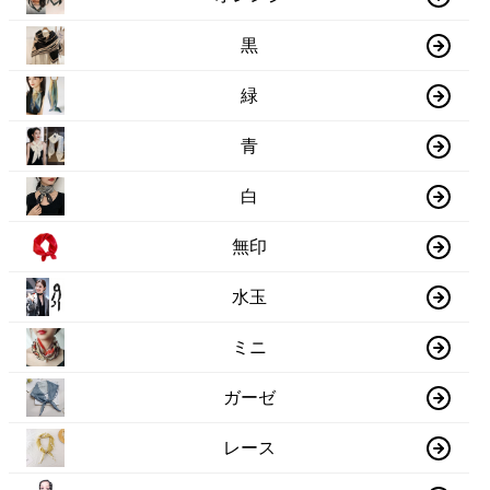
黒
緑
青
白
無印
水玉
ミニ
ガーゼ
レース