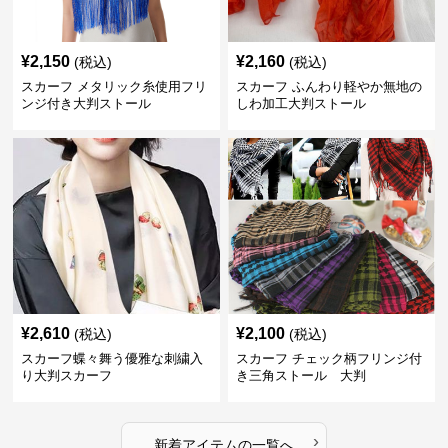
¥
2,150
¥
2,160
(税込)
(税込)
スカーフ メタリック糸使用フリ
スカーフ ふんわり軽やか無地の
ンジ付き大判ストール
しわ加工大判ストール
¥
2,610
¥
2,100
(税込)
(税込)
スカーフ蝶々舞う優雅な刺繍入
スカーフ チェック柄フリンジ付
り大判スカーフ
き三角ストール 大判
›
新着アイテムの一覧へ