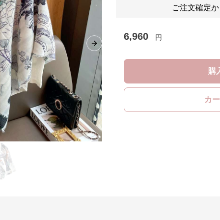
ご注文確定か
6,960
円
Next slide
購
カー