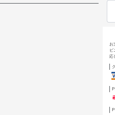
お
ビ
応
P
P