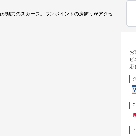
柄が魅力のスカーフ。ワンポイントの房飾りがアクセ
お
ビ
応
P
P