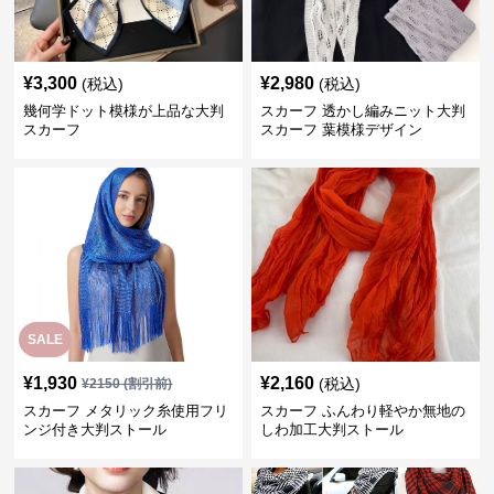
¥
3,300
¥
2,980
(税込)
(税込)
幾何学ドット模様が上品な大判
スカーフ 透かし編みニット大判
スカーフ
スカーフ 葉模様デザイン
SALE
¥
1,930
¥
2,160
(税込)
¥
2150
(割引前)
スカーフ メタリック糸使用フリ
スカーフ ふんわり軽やか無地の
ンジ付き大判ストール
しわ加工大判ストール