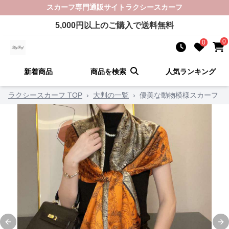
スカーフ
専門通販サイト
ラクシースカーフ
5,000
円以上のご購入で送料無料
0
0
新着商品
商品を検索
人気ランキング
ラクシースカーフ TOP
›
大判の一覧
›
優美な動物模様スカーフ
Previous slide
Ne