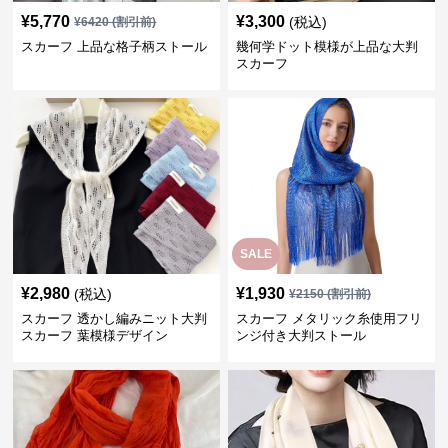
¥
5,770
¥
3,300
(税込)
¥
6420
(割引前)
スカーフ 上品な格子柄ストール
幾何学ドット模様が上品な大判
スカーフ
SALE
¥
2,980
¥
1,930
(税込)
¥
2150
(割引前)
スカーフ 透かし編みニット大判
スカーフ メタリック糸使用フリ
スカーフ 葉模様デザイン
ンジ付き大判ストール