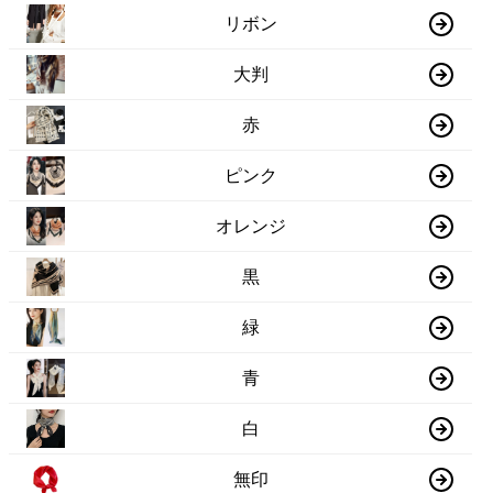
リボン
大判
赤
ピンク
オレンジ
黒
緑
青
白
無印