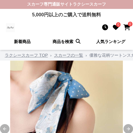
スカーフ
専門通販サイト
ラクシースカーフ
5,000
円以上のご購入で送料無料
0
0
新着商品
商品を検索
人気ランキング
ラクシースカーフ TOP
›
スカーフの一覧
›
優雅な花柄ツートンス
Previous slide
Ne