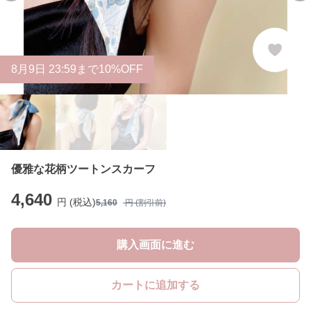
8
月
9
日 23:59まで10%OFF
優雅な花柄ツートンスカーフ
4,640
円 (税込)
5,160
円 (割引前)
購入画面に進む
カートに追加する