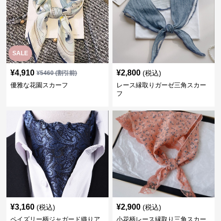
SALE
¥
4,910
¥
2,800
(税込)
¥
5460
(割引前)
優雅な花園スカーフ
レース縁取りガーゼ三角スカー
フ
¥
3,160
¥
2,900
(税込)
(税込)
ペイズリー柄ジャガード織りア
小花柄レース縁取り三角スカー