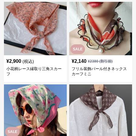
SALE
¥
2,900
¥
2,140
(税込)
¥
2380
(割引前)
小花柄レース縁取り三角スカー
フリル装飾パール付きネックス
フ
カーフミニ
SALE