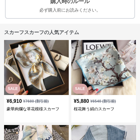
購入時のルール
必ず購入前にお読みください。
スカーフスカーフの人気アイテム
SALE
SALE
¥
6,910
¥
5,880
¥
7680
(割引前)
¥
6540
(割引前)
豪華絢爛な草花模様スカーフ
桜花舞う絹のスカーフ