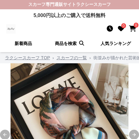
スカーフ
専門通販サイト
ラクシースカーフ
5,000
円以上のご購入で送料無料
0
0
新着商品
商品を検索
人気ランキング
ラクシースカーフ TOP
›
スカーフの一覧
›
街並みが描かれた芸術
Previous slide
Ne