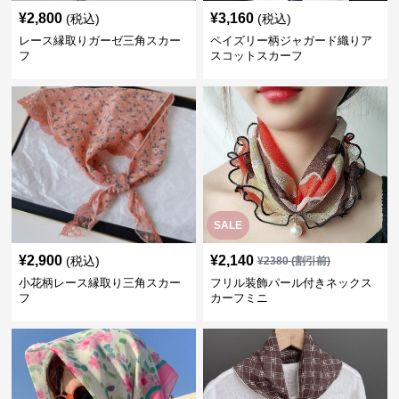
¥
2,800
¥
3,160
(税込)
(税込)
レース縁取りガーゼ三角スカー
ペイズリー柄ジャガード織りア
フ
スコットスカーフ
SALE
¥
2,900
¥
2,140
(税込)
¥
2380
(割引前)
小花柄レース縁取り三角スカー
フリル装飾パール付きネックス
フ
カーフミニ