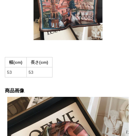
幅(cm)
長さ(cm)
53
53
商品画像