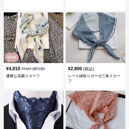
SALE
¥
4,910
¥
2,800
(税込)
¥
5460
(割引前)
優雅な花園スカーフ
レース縁取りガーゼ三角スカー
フ