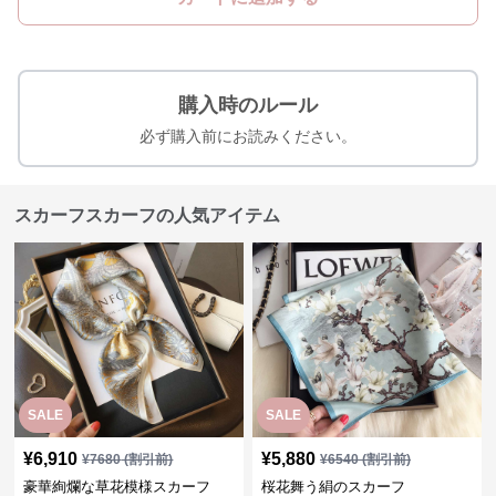
購入時のルール
必ず購入前にお読みください。
スカーフスカーフの人気アイテム
SALE
SALE
¥
6,910
¥
5,880
¥
7680
(割引前)
¥
6540
(割引前)
豪華絢爛な草花模様スカーフ
桜花舞う絹のスカーフ