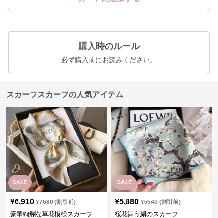
購入時のルール
必ず購入前にお読みください。
スカーフスカーフの人気アイテム
SALE
SALE
¥
6,910
¥
5,880
¥
7680
(割引前)
¥
6540
(割引前)
豪華絢爛な草花模様スカーフ
桜花舞う絹のスカーフ