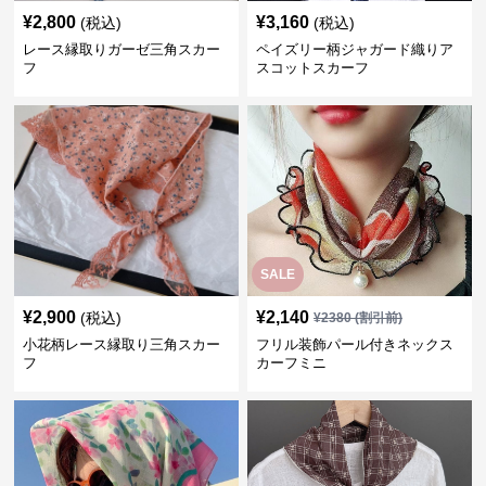
¥
2,800
¥
3,160
(税込)
(税込)
レース縁取りガーゼ三角スカー
ペイズリー柄ジャガード織りア
フ
スコットスカーフ
SALE
¥
2,900
¥
2,140
(税込)
¥
2380
(割引前)
小花柄レース縁取り三角スカー
フリル装飾パール付きネックス
フ
カーフミニ