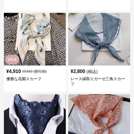
SALE
¥
4,910
¥
2,800
(税込)
¥
5460
(割引前)
優雅な花園スカーフ
レース縁取りガーゼ三角スカー
フ