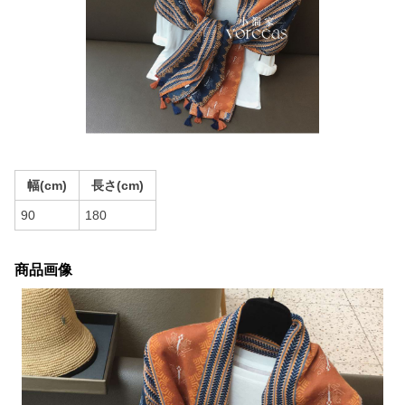
幅(cm)
長さ(cm)
90
180
商品画像