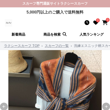
スカーフ
専門通販サイト
ラクシースカーフ
5,000
円以上のご購入で送料無料
0
0
新着商品
商品を検索
人気ランキング
ラクシースカーフ TOP
›
スカーフの一覧
›
洗練エスニック柄スカ
Previous slide
Ne