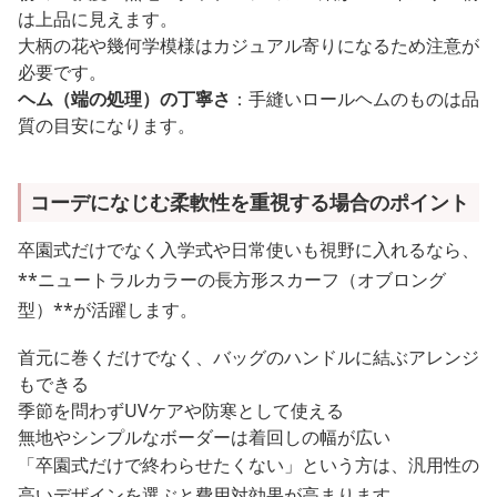
は上品に見えます。
大柄の花や幾何学模様はカジュアル寄りになるため注意が
必要です。
ヘム（端の処理）の丁寧さ
：手縫いロールヘムのものは品
質の目安になります。
コーデになじむ柔軟性を重視する場合のポイント
卒園式だけでなく入学式や日常使いも視野に入れるなら、
**ニュートラルカラーの長方形スカーフ（オブロング
型）**が活躍します。
首元に巻くだけでなく、バッグのハンドルに結ぶアレンジ
もできる
季節を問わずUVケアや防寒として使える
無地やシンプルなボーダーは着回しの幅が広い
「卒園式だけで終わらせたくない」という方は、汎用性の
高いデザインを選ぶと費用対効果が高まります。