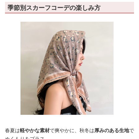
季節別スカーフコーデの楽しみ方
春夏は
軽やかな素材
で爽やかに、秋冬は
厚みのある生地
で
ぬくもりをプラス。