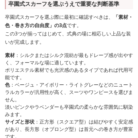
卒園式スカーフを選ぶうえで重要な判断基準
卒園式スカーフを選ぶ際に最初に確認すべきは、
「素材・
色・巻き方の自由度」の3点
です。
この3つが揃ってはじめて、式典の場に相応しい上品な装
いが完成します。
素材
：シルクまたはシルク混紡が最もドレープ感が出やす
く、フォーマルな場に適しています。
ポリエステル素材でも光沢感のあるタイプであれば代用可
能です。
色
：ベージュ・アイボリー・ライトグレーなどのニュート
ラルカラーが汎用性が高く、スーツやワンピースを選びま
せん。
淡いピンクやラベンダーも卒園式の柔らかな雰囲気に馴染
みます。
サイズと形状
：正方形（スクエア型）は結びやすく安定感
があり、長方形（オブロング型）は首元への巻き方が豊富
です。