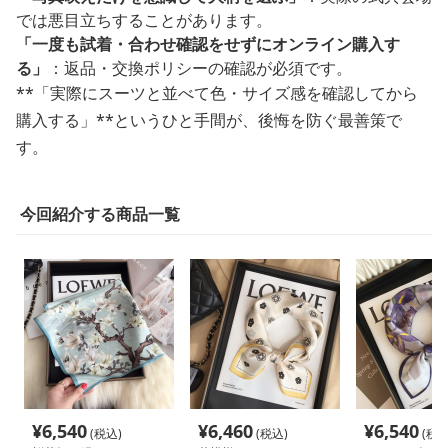
では悪目立ちすることがあります。
「一度も試着・合わせ確認をせずにオンライン購入す
る」
：返品・交換ポリシーの確認が必須です。
**「実際にスーツと並べて色・サイズ感を確認してから
購入する」**というひと手間が、後悔を防ぐ最善策で
す。
今回紹介する商品一覧
¥
6,540
¥
6,460
¥
6,540
(税込)
(税込)
(税込