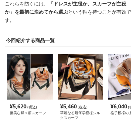
これらを防ぐには、
「ドレスが主役か、スカーフが主役
か」を最初に決めてから選ぶ
という軸を持つことが有効で
す。
今回紹介する商品一覧
¥
5,620
¥
5,460
¥
6,040
(税込)
(税込)
(税込
優美な蝶々柄スカーフ
華麗なる幾何学模様シル
格子模様の上品
クスカーフ