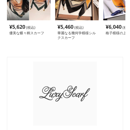
¥
5,620
¥
5,460
¥
6,040
(税込)
(税込)
(税込
優美な蝶々柄スカーフ
華麗なる幾何学模様シル
格子模様の上品
クスカーフ