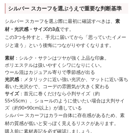
シルバー スカーフを選ぶうえで重要な判断基準
シルバー スカーフを選ぶ際に最初に確認すべきは、
素
材・光沢感・サイズの3点
です。
この3つを外すと、手元に届いてから「思っていたイメー
ジと違う」という後悔につながりやすくなります。
素材
：シルク・サテンはツヤが強く上品な印象。
ポリエステルは扱いやすくシワになりにくい。
ウール混はカジュアル寄りで季節感が出る
光沢感
：メタリックに近い強い光沢か、マットに近い落ち
着いた光沢かで、コーデの雰囲気が大きく変わる
サイズ
：首元に巻くだけなら小判サイズ（約
55×55cm）、ショールのように使いたい場合は大判サイ
ズ（約90×90cm以上）が適している
シルバー スカーフはカラー自体に存在感があるため、素
材の質感が低いと安っぽく見えるリスクがあります。
購入前に素材表記を必ず確認しましょう。