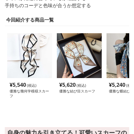
手持ちのコーデと色味が合うか想定する
今回紹介する商品一覧
¥
5,540
¥
5,620
¥
5,240
(税込)
(税込)
(税込
優雅な幾何学模様スカー
優雅な結び目スカーフ
優雅な蝶結びス
フ
自身の魅力を引き立てる！可愛いスカーフの