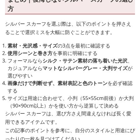
方
シルバー スカーフを選ぶ際は、以下のポイントを押さえ
ることで選択ミスを大幅に防ぐことができます。
素材・光沢感・サイズ
の3点を最初に確認する
使用シーンと巻き方
を事前に明確にする
フォーマルなら
シルク・サテン素材の落ち着いた光沢
、
カジュアルなら
マットなシルバーグレー・大判サイズ
が
選びやすい
画像だけで判断せず、素材表記と色のトーン
を必ず確認
する
サイズは用途に合わせて、小判（55×55cm前後）か大判
（90×90cm以上）かを使い方から逆算して決める
シルバー スカーフは、選び方さえ間違えなければ長く愛
用できるアイテムです。
この記事のポイントを参考に、自分のスタイルと用途にぴ
ったりの一枚を見つけてください。