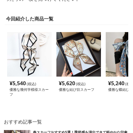
今回紹介した商品一覧
¥
5,540
¥
5,620
¥
5,240
(税込)
(税込)
(税込
優雅な幾何学模様スカー
優雅な結び目スカーフ
優雅な蝶結びス
フ
おすすめ記事一覧
春スカーフおすすめ5選！季節感を演出できて軽やかな印象